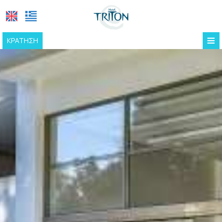
≡
ΚΡΆΤΗΣΗ
ΑΡΧΙΚΉ
ΤΟΠΟΘΕΣΊΑ
ΔΙΑΜΟΝΉ
ΕΓΚΑΤΑΣΤΆΣΕΙΣ
Υπηρεσίες φιλοξενίας
ΦΩΤΟΓΡΑΦΊΕΣ
Πισίνα
Η ΙΣΤΟΡΊΑ ΜΑΣ
Καφέ | Μπαρ | Εστιατόριο
ΕΠΙΚΟΙΝΩΝΊΑ
Ρεσεψιόν | Χώρος Εργασίας
Πρωϊνό