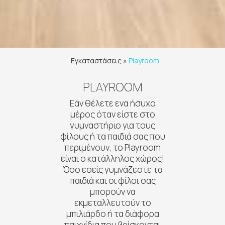
Εγκαταστάσεις
»
Playroom
PLAYROOM
Εάν θέλετε ενα ήσυχο
μέρος όταν είστε στο
γυμναστήριο για τους
φίλους ή τα παιδιά σας που
περιμένουν, το Playroom
είναι ο κατάλληλος χώρος!
Όσο εσείς γυμνάζεστε τα
παιδιά και οι φίλοι σας
μπορούν να
εκμεταλλευτούν το
μπιλιάρδο ή τα διάφορα
παιχνίδια που βρίσκονται