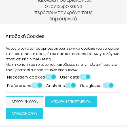
στον χώρο και να
περάσουν τον χρόνο τους
δημιουργικά.
Αποδοχή Cookies
Αυτός ο ιστότοπος χρησιμοποιεί τεχνικά cookies για να ορίσει
τις προτιμήσεις απορρήτου σας και cookies τρίτων για λόγους
στατιστικής ή marketing.
Με τη χρήση του ιστότοπου, αποδέχεστε την πολιτική μας για
ΚΆΝΤΕ ΚΡΆΤΗΣΗ
την
Προστασία προσωπικών δεδομένων
.
Necessary cookies
User data
Preferences
Analytics
Google ads
ΚΆΝΤΕ ΚΡΆΤΗΣΗ
ΑΠΌΡΡΙΨΗ ΌΛΩΝ
ΑΠΟΔΟΧΉ ΕΠΙΛΕΓΜΈΝΩΝ
ΑΠΟΔΟΧΉ ΌΛΩΝ
» Υπηρεσίες φιλοξενίας
» Πισίνα
» Καφέ | Μπαρ |