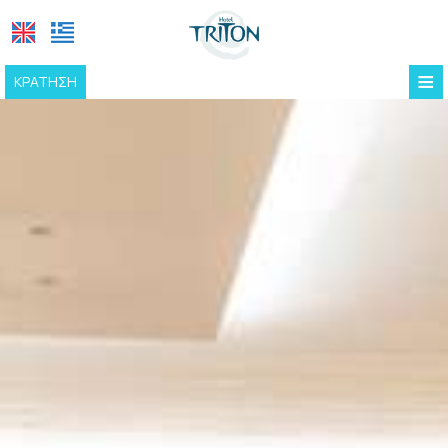
≡
ΚΡΆΤΗΣΗ
ΑΡΧΙΚΉ
ΤΟΠΟΘΕΣΊΑ
ΔΙΑΜΟΝΉ
ΕΓΚΑΤΑΣΤΆΣΕΙΣ
Υπηρεσίες φιλοξενίας
ΦΩΤΟΓΡΑΦΊΕΣ
Πισίνα
Η ΙΣΤΟΡΊΑ ΜΑΣ
Καφέ | Μπαρ | Εστιατόριο
ΕΠΙΚΟΙΝΩΝΊΑ
Ρεσεψιόν | Χώρος Εργασίας
Πρωϊνό